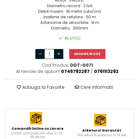
Motor : Electric
Diametru record : 2 toli
Debit maxim : 18 metrii cubi/ora
Inaltime de refulare : 50 m
Adancime de absorbtie : 8 m
Diametru : 300mm
IN STOC
ADAUGA IN COS
Cod Produs:
DDT-0071
Ai nevoie de ajutor?
0745782287
/
0761113292
Adauga la Favorite
Cere informatii
Comandă Online cu Livrare
Ai Returul Garantat
Livrăm comanda din stoc în 24-
Poți returna produsul în 14 zile
48 de ore