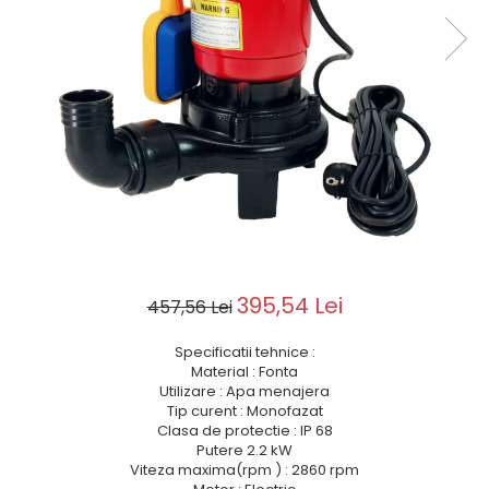
Motoburghie si Burghie
Scule si unelte
Mixere- Amestecatoare
Acumulatori si
incarcatoare
395,54 Lei
457,56 Lei
Specificatii tehnice :
Material : Fonta
Utilizare : Apa menajera
Tip curent : Monofazat
Clasa de protectie : IP 68
Putere 2.2 kW
Viteza maxima(rpm ) : 2860 rpm