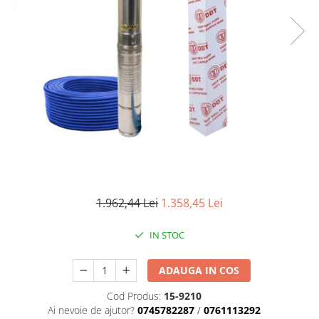
Mixere- Amestecatoare
Scule si unelte
Acumulatori si incarcatoare
1.962,44 Lei
1.358,45 Lei
IN STOC
ADAUGA IN COS
Cod Produs:
15-9210
Ai nevoie de ajutor?
0745782287
/
0761113292