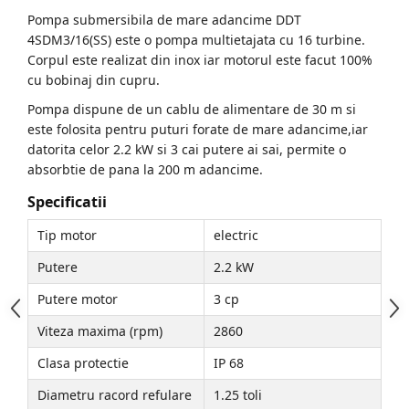
Pompa submersibila de mare adancime DDT
4SDM3/16(SS) este o pompa multietajata cu 16 turbine.
Corpul este realizat din inox iar motorul este facut 100%
cu bobinaj din cupru.
Pompa dispune de un cablu de alimentare de 30 m si
este folosita pentru puturi forate de mare adancime,iar
datorita celor 2.2 kW si 3 cai putere ai sai, permite o
absorbtie de pana la 200 m adancime.
Specificatii
Tip motor
electric
Putere
2.2 kW
Putere motor
3 cp
Viteza maxima (rpm)
2860
Clasa protectie
IP 68
Diametru racord refulare
1.25 toli