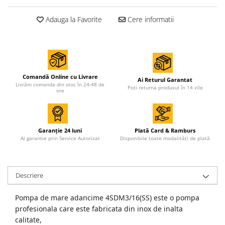
Adauga la Favorite
Cere informatii
Comandă Online cu Livrare
Ai Returul Garantat
Livrăm comanda din stoc în 24-48 de
Poți returna produsul în 14 zile
ore
Garanție 24 luni
Plată Card & Ramburs
Ai garantie prin Service Autorizat
Disponibile toate modalități de plată
Descriere
Pompa de mare adancime 4SDM3/16(SS) este o pompa
profesionala care este fabricata din inox de inalta
calitate,