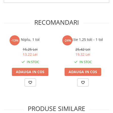
RECOMANDARI
Niplu, 1 tol
Reductie 1,25 toli - 1 tol
-13%
-24%
15,25 Lei
25,42 Lei
13,22 Lei
19,32 Lei
IN STOC
IN STOC
ADAUGA IN COS
ADAUGA IN COS
PRODUSE SIMILARE