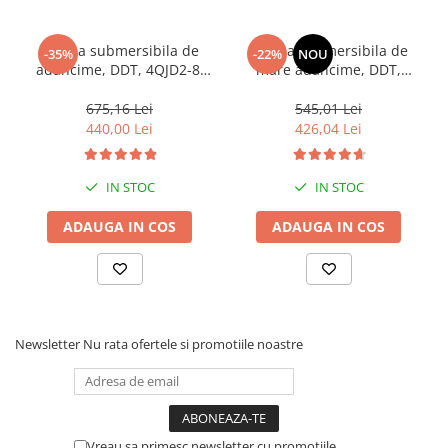
Pompa submersibila de
Pompa submersibila de
-35%
-22%
NOU
adancime, DDT, 4QJD2-8,
mare adancime, DDT,
1500 W, 8 turbine, 7 mc/h ,
QJD120-1.5, 1500 W, Inox, 8
25 metri cablu
turbine
675,16 Lei
545,01 Lei
440,00 Lei
426,04 Lei
IN STOC
IN STOC
ADAUGA IN COS
ADAUGA IN COS
Newsletter
Nu rata ofertele si promotiile noastre
Vreau sa primesc newsletter cu promotiile