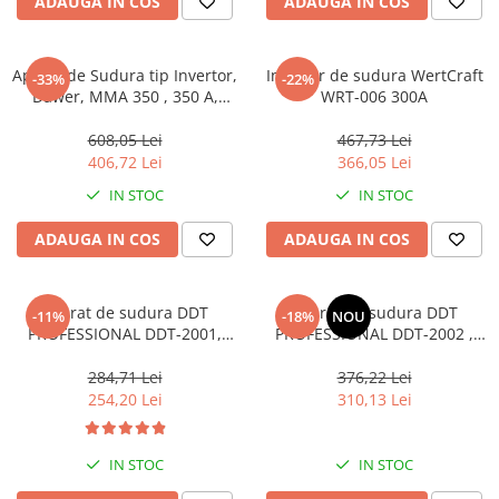
ADAUGA IN COS
ADAUGA IN COS
Aparat de Sudura tip Invertor,
Invertor de sudura WertCraft
-33%
-22%
Dawer, MMA 350 , 350 A,
WRT-006 300A
accesorii incluse
608,05 Lei
467,73 Lei
406,72 Lei
366,05 Lei
IN STOC
IN STOC
ADAUGA IN COS
ADAUGA IN COS
Aparat de sudura DDT
Aparat de sudura DDT
-11%
-18%
NOU
PROFESSIONAL DDT-2001,
PROFESSIONAL DDT-2002 ,
MMA 300A, afisaj electronic
MMA 350A, afisaj electronic
LCD, Invertor, tehnologie
LCD, Invertor, tehnologie
284,71 Lei
376,22 Lei
inalta
inalta
254,20 Lei
310,13 Lei
IN STOC
IN STOC