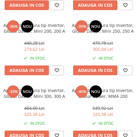
Mixere- Amestecatoare
Scule si unelte
ADAUGA IN COS
ADAUGA IN COS
Acumulatori si incarcatoare
Aparat de Sudura tip Invertor,
Aparat de Sudura tip Invertor,
-36%
NOU
-35%
NOU
Global Dawer, Mini 200, 200 A
Global Dawer, Mini 250, 250 A
440,28 Lei
470,78 Lei
279,62 Lei
305,04 Lei
IN STOC
IN STOC
ADAUGA IN COS
ADAUGA IN COS
Aparat de Sudura tip Invertor,
Aparat de Sudura tip Invertor,
-33%
NOU
-40%
NOU
Global Dawer, Mini 300, 300 A
Global Dawer, MMA 200
484,00 Lei
539,92 Lei
325,38 Lei
325,38 Lei
IN STOC
IN STOC
ADAUGA IN COS
ADAUGA IN COS