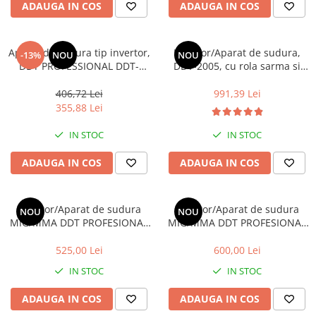
ADAUGA IN COS
ADAUGA IN COS
Aparat de sudura tip invertor,
Invertor/Aparat de sudura,
-13%
NOU
NOU
DDT PROFESSIONAL DDT-
DDT-2005, cu rola sarma si
2003, MMA 350A, afisaj
electrod/gaz, MIG/MMA DDT
electronic LCD, tehnologie
PROFESSIONAL, 230 V, 20-350
406,72 Lei
991,39 Lei
inalta, cutie transport
A curent, 0.8-1.0 mm
355,88 Lei
diametru sarma de sudura,
1.6-5mm diametru electrod
IN STOC
IN STOC
de sudura
ADAUGA IN COS
ADAUGA IN COS
Invertor/Aparat de sudura
Invertor/Aparat de sudura
NOU
NOU
MIG/MMA DDT PROFESIONAL
MIG/MMA DDT PROFESIONAL
DDT-2006 cu Electrozi si
DDT-2007 cu Electrozi si
Sarma, 220 V, 320A
Sarma, 220 V, 350A
525,00 Lei
600,00 Lei
IN STOC
IN STOC
ADAUGA IN COS
ADAUGA IN COS