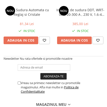
Masca Sudura Automata cu
Invertor de sudura DDT, WRT-
NOU
NOU
Reglaj si Cristale
006, 20-300 A , 230 V, 1.6-4
mm diametru electrod, MMA,
IP21, functie anti-lipire
81,34 Lei
385,00 Lei
IN STOC
IN STOC
ADAUGA IN COS
ADAUGA IN COS
Newsletter
Nu rata ofertele si promotiile noastre
Vreau sa primesc newsletter cu promotiile
magazinului. Afla mai multe in
Politica de
Confidentialitate
MAGAZINUL MEU