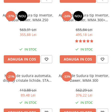
Aparat de Sudura tip Invertor,
Aparat de Sudura tip Invertor,
-37%
NOU
-24%
NOU
Global Dawer, MMA 250
Global Dawer, MMA 300+
Masca Automata de sudura
563,31 Lei
655,84 Lei
355,88 Lei
495,18 Lei
IN STOC
IN STOC
ADAUGA IN COS
ADAUGA IN COS
Masca de sudura automata,
Aparat de Sudura tip Invertor,
-21%
-33%
display cristale lichide, START
Dawer, MMA 300
, 93 x 42 mm
113,88 Lei
562,29 Lei
89,48 Lei
376,22 Lei
IN STOC
IN STOC